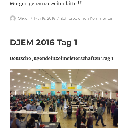
Morgen genau so weiter bitte !!!
Autor
Veröffentlicht
zu
Oliver
Mai 16, 2016
Schreibe einen Kommentar
am
DJEM
2016
Tag
DJEM 2016 Tag 1
2
Deutsche Jugendeinzelmeisterschaften Tag 1