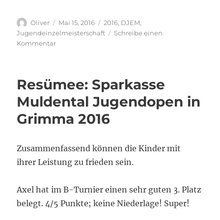
Autor
Veröffentlicht
Schlagwörter
Oliver
Mai 15, 2016
2016
,
DJEM
,
am
Jugendeinzelmeisterschaft
Schreibe einen
zu
Kommentar
DJEM
2016
Tag
Resümee: Sparkasse
1
Muldental Jugendopen in
Grimma 2016
Zusammenfassend können die Kinder mit
ihrer Leistung zu frieden sein.
Axel hat im B-Turnier einen sehr guten 3. Platz
belegt. 4/5 Punkte; keine Niederlage! Super!