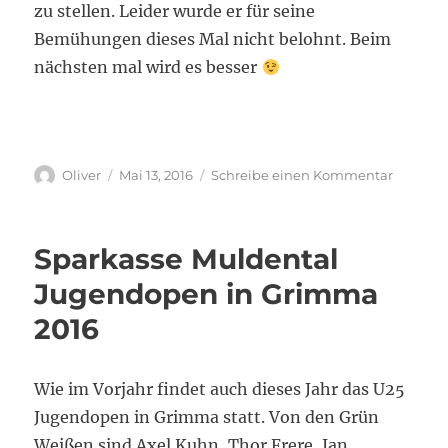
zu stellen. Leider wurde er für seine
Bemühungen dieses Mal nicht belohnt. Beim
nächsten mal wird es besser
Autor
Veröffentlicht
zu
Oliver
Mai 13, 2016
Schreibe einen Kommentar
am
Resüme
Sparkas
Muldent
Sparkasse Muldental
Jugend
in
Jugendopen in Grimma
Grimma
2016
2016
Wie im Vorjahr findet auch dieses Jahr das U25
Jugendopen in Grimma statt. Von den Grün
Weißen sind Axel Kuhn, Thor Frere, Jan