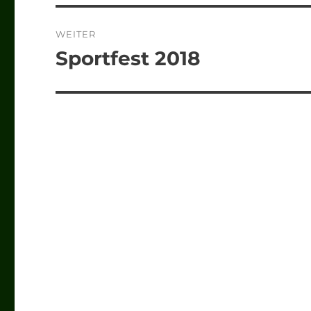
WEITER
Sportfest 2018
Nächster
Beitrag: