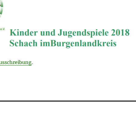
usschreibung
.