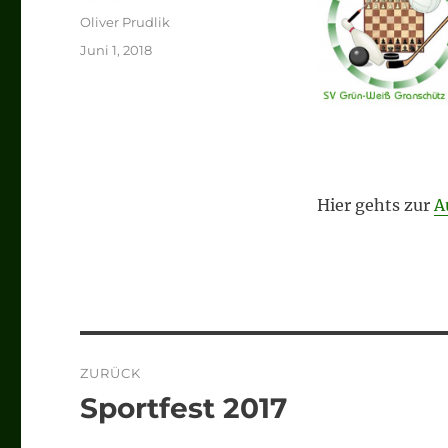
Autor
Oliver Prudlik
Veröffentlicht
Juni 1, 2018
am
Hier gehts zur
A
Beitragsnavigation
ZURÜCK
Sportfest 2017
Vorheriger
Beitrag: