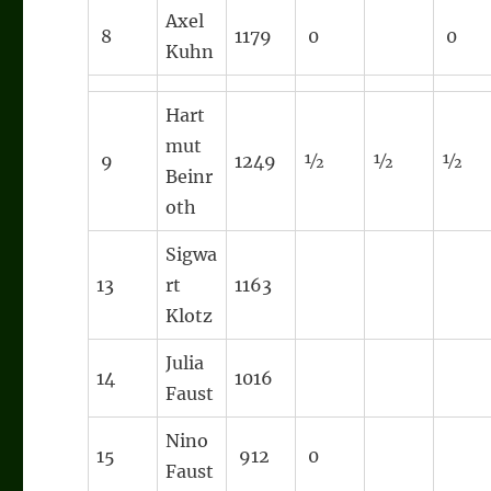
Axel
8
1179
0
0
Kuhn
Hart
mut
9
1249
½
½
½
Beinr
oth
Sigwa
13
rt
1163
Klotz
Julia
14
1016
Faust
Nino
15
912
0
Faust