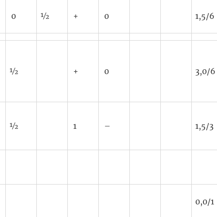
0
½
+
0
1,5/6
½
+
0
3,0/6
½
1
–
1,5/3
0,0/1