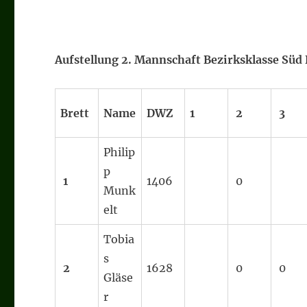
Aufstellung 2. Mannschaft Bezirksklasse Süd 
Brett
Name
DWZ
1
2
3
Philip
p
1
1406
0
Munk
elt
Tobia
s
2
1628
0
0
Gläse
r