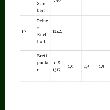
756
Schu
bert
Reine
r
19
1244
Kirch
hoff
Brett
punkt
1-8
1,0
2,5
1,5
e
1317