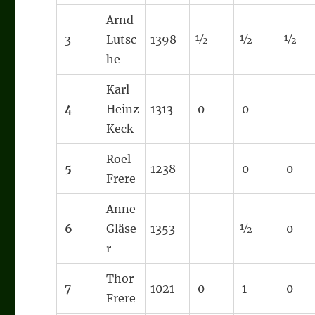
Arnd
3
Lutsc
1398
½
½
½
he
Karl
4
Heinz
1313
0
0
Keck
Roel
5
1238
0
0
Frere
Anne
6
Gläse
1353
½
0
r
Thor
7
1021
0
1
0
Frere