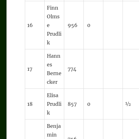
Finn
Olms
16
e
956
0
Prudli
k
Hann
es
17
774
Berne
cker
Elisa
18
Prudli
857
0
½
k
Benja
min