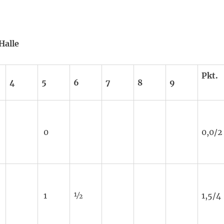
Halle
Pkt
4
5
6
7
8
9
0
0,0/2
1
½
1,5/4