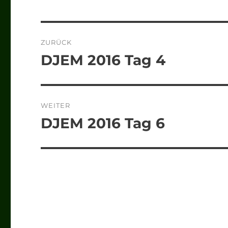
Beitragsnavigation
ZURÜCK
DJEM 2016 Tag 4
Vorheriger
Beitrag:
WEITER
DJEM 2016 Tag 6
Nächster
Beitrag: