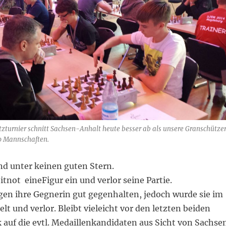
zturnier schnitt Sachsen-Anhalt heute besser ab als unsere Granschütze
50 Mannschaften.
nd unter keinen guten Stern.
eitnot eineFigur ein und verlor seine Partie.
en ihre Gegnerin gut gegenhalten, jedoch wurde sie im
elt und verlor. Bleibt vieleicht vor den letzten beiden
 auf die evtl. Medaillenkandidaten aus Sicht von Sachse