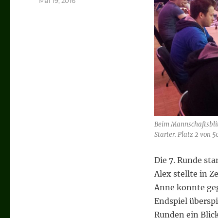
Veröffentlicht
Mai 19, 2016
am
Beim Mannschaftsblit
Starter. Platz 2 von 
Die 7. Runde sta
Alex stellte in Z
Anne konnte geg
Endspiel überspi
Runden ein Blick